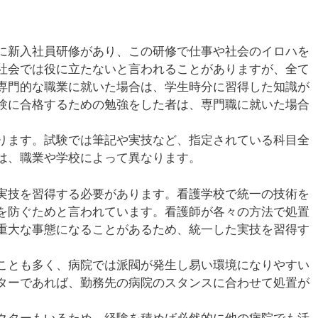
に新入社員研修があり、この研修で仕事や社会のイロハを
社会では役に立たないと言われることがありますが、全て
専門的な職業に就いた場合は、学生時分に習得した知識が
験に合格するための勉強をした者は、専門職に就いた場合
ります。試験では筆記や実技など、指定されている科目全
は、職業や学校によって異なります。
実技を習得する必要があります。看護学校で統一の技術を
を防ぐためと言われています。看護師が各々の方法で処置
重大な事態になることがあるため、統一した実技を習得す
ことも多く、病院では派閥が発生し易い環境になりやすい
ターであれば、勤務先の病院のスタンスに合わせて処置が
クターもいるため、経験を積めば必然的に他の病院でも活